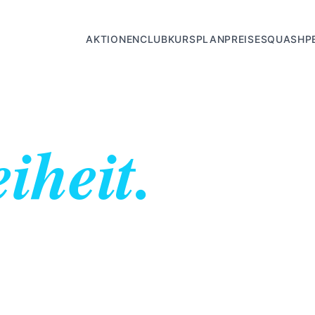
AKTIONEN
CLUB
KURSPLAN
PREISE
SQUASH
P
iheit.
len Menschen zugänglich