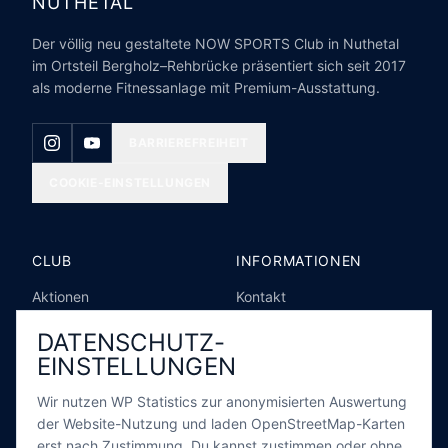
NUTHETAL
Der völlig neu gestaltete NOW SPORTS Club in Nuthetal
im Ortsteil Bergholz–Rehbrücke präsentiert sich seit 2017
als moderne Fitnessanlage mit Premium-Ausstattung.
BARRIEREFREIHEIT
COOKIE-EINSTELLUNGEN
CLUB
INFORMATIONEN
Aktionen
Kontakt
Club
Barrierefreiheit
DATENSCHUTZ-
Kursplan
Impressum
EINSTELLUNGEN
Preise
Datenschutz
Wir nutzen WP Statistics zur anonymisierten Auswertung
Squash
AGB
der Website-Nutzung und laden OpenStreetMap-Karten
Personal Training
erst nach Zustimmung. Du kannst zustimmen oder ohne